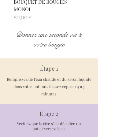
BOUQUET DE BOUGIES
BOUGIE DÉTENTE MO
MONOÏ
Prix
30,00 €
Prix
50,00 €
Donnez une seconde vie à
votre bougie
Étape 1
Remplissez de l'eau chaude et du savon liquide
dans votre pot puis laissez reposer 4 à 5
minutes
Étape 2
Vérifiez que la cire s'est décollée du
pot et versez l'eau.