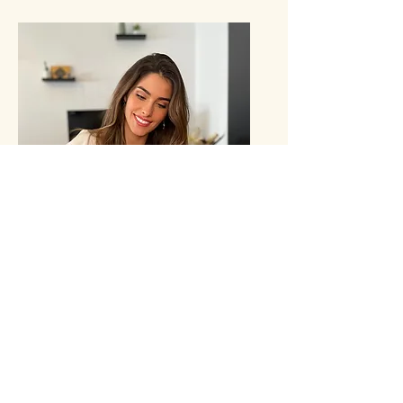
Bouquet de bougies
@elenafaliez